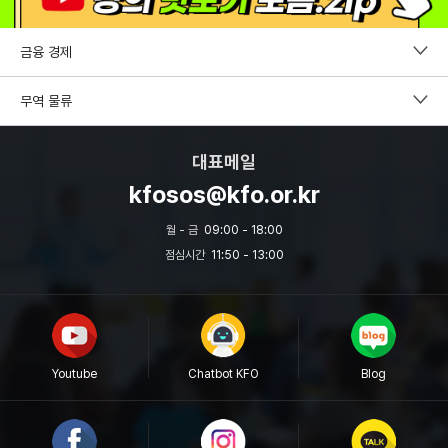
금융 경제
펀드투자권유자문인력
무역 물류
증권투자권유자문인력
CDCS
대표메일
파생상품투자권유자문인력
국제무역사1급
kfosos@kfo.or.kr
외환전문역 2종
무역영어
월 - 금
09:00 - 18:00
투자자산운용사
점심시간
11:50 - 13:00
보세사
원산지관리사
물류관리사
Youtube
Chatbot KFO
Blog