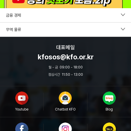
금융 경제
펀드투자권유자문인력
무역 물류
증권투자권유자문인력
CDCS
대표메일
파생상품투자권유자문인력
국제무역사1급
kfosos@kfo.or.kr
외환전문역 2종
무역영어
월 - 금
09:00 - 18:00
투자자산운용사
점심시간
11:50 - 13:00
보세사
원산지관리사
물류관리사
Youtube
Chatbot KFO
Blog