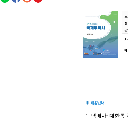
교
정
판
카
배
1. 택배사: 대한통운(