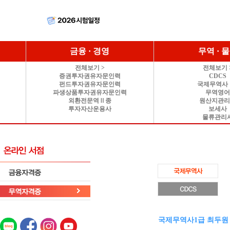
금융 · 경영
무역 · 
전체보기 >
전체보기 
증권투자권유자문인력
CDCS
펀드투자권유자문인력
국제무역사 
파생상품투자권유자문인력
무역영
외환전문역Ⅱ종
원산지관
투자자산운용사
보세사
물류관리
국제무역사1급 최두원