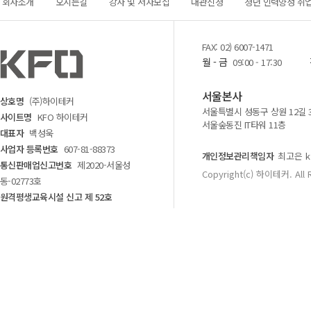
회사소개
오시는길
강사 및 저자모집
대관신청
청년 인력양성 취
FAX: 02) 6007-1471
월 - 금
09:00 - 17:30
서울본사
상호명
(주)하이테커
서울특별시 성동구 상원 12길 
사이트명
KFO 하이테커
서울숲동진 IT타워 11층
대표자
백성욱
사업자 등록번호
607-81-88373
개인정보관리책임자
최고은 kf
통신판매업신고번호
제2020-서울성
Copyright(c) 하이테커. All 
동-02773호
원격평생교육시설 신고 제 52호