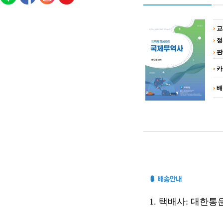
교
정
판
카
배
1. 택배사: 대한통운(