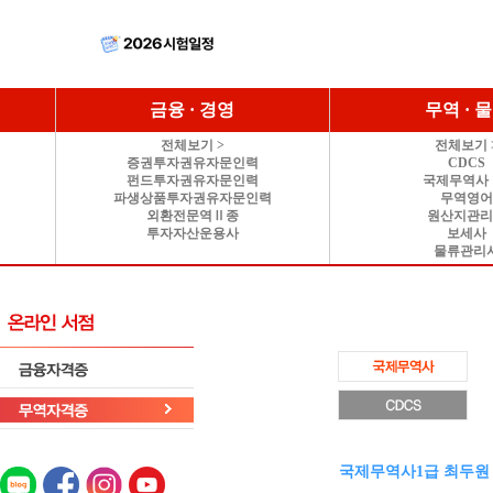
금융 · 경영
무역 · 
전체보기 >
전체보기 
증권투자권유자문인력
CDCS
펀드투자권유자문인력
국제무역사 
파생상품투자권유자문인력
무역영
외환전문역Ⅱ종
원산지관
투자자산운용사
보세사
물류관리
국제무역사1급 최두원