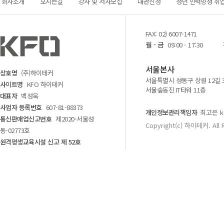
회사소개
오시는길
강사 및 저자모집
대관신청
청년 인력양성 취
FAX: 02) 6007-1471
월 - 금
09:00 - 17:30
서울본사
상호명
(주)하이테커
서울특별시 성동구 상원 12길 
사이트명
KFO 하이테커
서울숲동진 IT타워 11층
대표자
백성욱
사업자 등록번호
607-81-88373
개인정보관리책임자
최고은 kf
통신판매업신고번호
제2020-서울성
Copyright(c) 하이테커. All 
동-02773호
원격평생교육시설 신고 제 52호