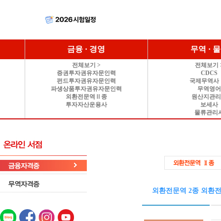
금융 · 경영
무역 · 
전체보기 >
전체보기 
증권투자권유자문인력
CDCS
펀드투자권유자문인력
국제무역사 
파생상품투자권유자문인력
무역영
외환전문역Ⅱ종
원산지관
투자자산운용사
보세사
물류관리
외환전문역 2종 외환전