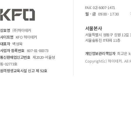
FAX: 02) 6007-1471
월 - 금
09:00 - 17:30
서울본사
상호명
(주)하이테커
서울특별시 성동구 상원 12길 
사이트명
KFO 하이테커
서울숲동진 IT타워 11층
대표자
백성욱
사업자 등록번호
607-81-88373
개인정보관리책임자
최고은 kf
통신판매업신고번호
제2020-서울성
Copyright(c) 하이테커. All 
동-02773호
원격평생교육시설 신고 제 52호