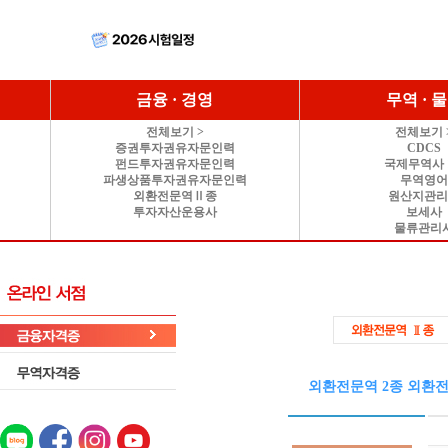
금융 · 경영
무역 · 
전체보기 >
전체보기 
증권투자권유자문인력
CDCS
펀드투자권유자문인력
국제무역사 
파생상품투자권유자문인력
무역영
외환전문역Ⅱ종
원산지관
투자자산운용사
보세사
물류관리
외환전문역 2종 외환전