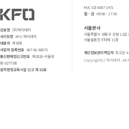
FAX: 02) 6007-1471
월 - 금
09:00 - 17:30
서울본사
상호명
(주)하이테커
서울특별시 성동구 상원 12길 
사이트명
KFO 하이테커
서울숲동진 IT타워 11층
대표자
백성욱
사업자 등록번호
607-81-88373
개인정보관리책임자
최고은 kf
통신판매업신고번호
제2020-서울성
Copyright(c) 하이테커. All 
동-02773호
원격평생교육시설 신고 제 52호