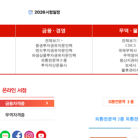
금융 · 경영
무역 · 
전체보기 >
전체보기 
증권투자권유자문인력
CDCS
펀드투자권유자문인력
국제무역사 
파생상품투자권유자문인력
무역영
외환전문역Ⅱ종
원산지관
투자자산운용사
보세사
물류관리
외환전문역 2종 외환전