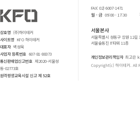
FAX: 02) 6007-1471
월 - 금
09:00 - 17:30
서울본사
상호명
(주)하이테커
서울특별시 성동구 상원 12길 
사이트명
KFO 하이테커
서울숲동진 IT타워 11층
대표자
백성욱
사업자 등록번호
607-81-88373
개인정보관리책임자
최고은 kf
통신판매업신고번호
제2020-서울성
Copyright(c) 하이테커. All 
동-02773호
원격평생교육시설 신고 제 52호