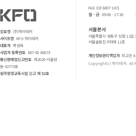
FAX: 02) 6007-1471
월 - 금
09:00 - 17:30
서울본사
상호명
(주)하이테커
서울특별시 성동구 상원 12길 
사이트명
KFO 하이테커
서울숲동진 IT타워 11층
대표자
백성욱
사업자 등록번호
607-81-88373
개인정보관리책임자
최고은 kf
통신판매업신고번호
제2020-서울성
Copyright(c) 하이테커. All 
동-02773호
원격평생교육시설 신고 제 52호