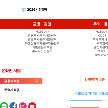
금융 · 경영
무역 · 
전체보기 >
전체보기 
증권투자권유자문인력
CDCS
펀드투자권유자문인력
국제무역사 
파생상품투자권유자문인력
무역영
외환전문역Ⅱ종
원산지관
투자자산운용사
보세사
물류관리
외환전문역 2종 외환전