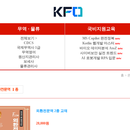
무역 · 물류
국비지원교육
전체보기 >
MS Copilot 완전정복
new
CDCS
Kotlin 웹개발 마스터
new
국제무역사 1급
바이오 데이터분석 AtoZ
new
무역영어
사이버보안 실전 트렌드
new
원산지관리사
AI 로봇개발 RPA 입문
new
보세사
물류관리사
홈 >
외환전문역 2종 교재
28,000원