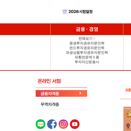
금융 · 경영
전체보기 >
증권투자권유자문인력
펀드투자권유자문인력
파생상품투자권유자문인력
외환전문역Ⅱ종
투자자산운용사