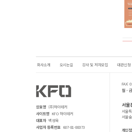
회사소개
오시는길
강사 및 저자모집
대관신청
FAX: 0
월 - 
서울
상호명
(주)하이테커
서울특별
사이트명
KFO 하이테커
서울숲동
대표자
백성욱
사업자 등록번호
607-81-88373
개인정