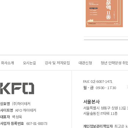
회사소개
오시는길
강사 및 저자모집
대관신청
청년 인력양성 취
FAX: 02) 6007-1471
월 - 금
09:00 - 17:30
서울본사
상호명
(주)하이테커
서울특별시 성동구 상원 12길 
사이트명
KFO 하이테커
서울숲동진 IT타워 11층
대표자
백성욱
사업자 등록번호
607-81-88373
개인정보관리책임자
최고은 kf