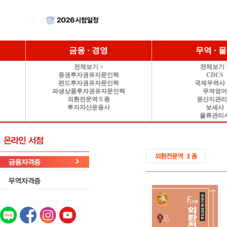
금융 · 경영
무역 · 
전체보기 >
전체보기 
증권투자권유자문인력
CDCS
펀드투자권유자문인력
국제무역사 
파생상품투자권유자문인력
무역영
외환전문역Ⅱ종
원산지관
투자자산운용사
보세사
물류관리