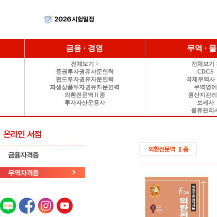
금융 · 경영
무역 · 
전체보기 >
전체보기 
증권투자권유자문인력
CDCS
펀드투자권유자문인력
국제무역사 
파생상품투자권유자문인력
무역영
외환전문역Ⅱ종
원산지관
투자자산운용사
보세사
물류관리