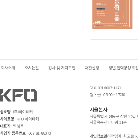
회사소개
오시는길
강사 및 저자모집
대관신청
청년 인력양성 취
FAX: 02) 6007-1471
월 - 금
09:00 - 17:30
서울본사
상호명
(주)하이테커
서울특별시 성동구 상원 12길 
사이트명
KFO 하이테커
서울숲동진 IT타워 11층
대표자
백성욱
사업자 등록번호
607-81-88373
개인정보관리책임자
최고은 kf