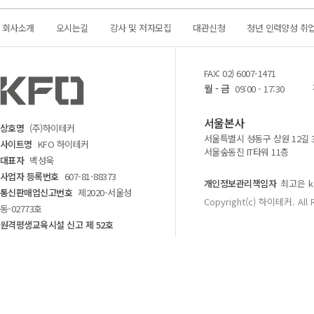
회사소개
오시는길
강사 및 저자모집
대관신청
청년 인력양성 취
FAX: 02) 6007-1471
월 - 금
09:00 - 17:30
서울본사
상호명
(주)하이테커
서울특별시 성동구 상원 12길 
사이트명
KFO 하이테커
서울숲동진 IT타워 11층
대표자
백성욱
사업자 등록번호
607-81-88373
개인정보관리책임자
최고은 kf
통신판매업신고번호
제2020-서울성
Copyright(c) 하이테커. All 
동-02773호
원격평생교육시설 신고 제 52호