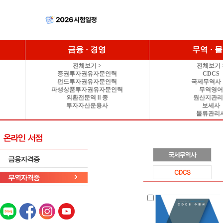
금융 · 경영
무역 · 
전체보기 >
전체보기 
증권투자권유자문인력
CDCS
펀드투자권유자문인력
국제무역사 
파생상품투자권유자문인력
무역영
외환전문역Ⅱ종
원산지관
투자자산운용사
보세사
물류관리