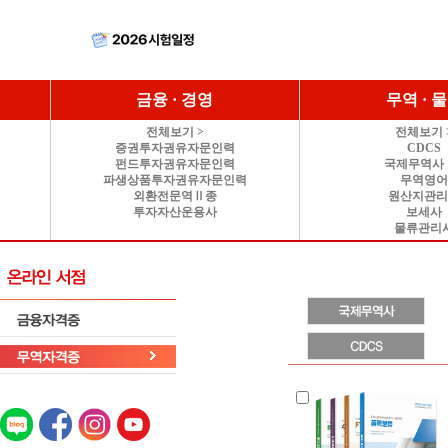
금융 · 경영
무역 · 
전체보기 >
전체보기 
증권투자권유자문인력
CDCS
펀드투자권유자문인력
국제무역사 
파생상품투자권유자문인력
무역영
외환전문역Ⅱ종
원산지관
투자자산운용사
보세사
물류관리