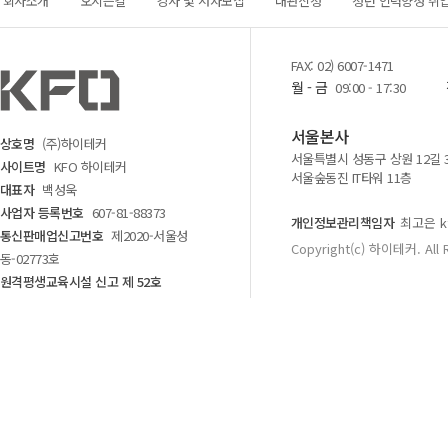
회사소개
오시는길
강사 및 저자모집
대관신청
청년 인력양성 취
FAX: 02) 6007-1471
월 - 금
09:00 - 17:30
서울본사
상호명
(주)하이테커
서울특별시 성동구 상원 12길 
사이트명
KFO 하이테커
서울숲동진 IT타워 11층
대표자
백성욱
사업자 등록번호
607-81-88373
개인정보관리책임자
최고은 kf
통신판매업신고번호
제2020-서울성
Copyright(c) 하이테커. All 
동-02773호
원격평생교육시설 신고 제 52호