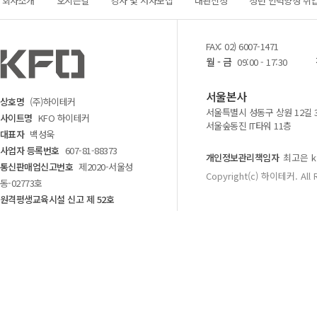
회사소개
오시는길
강사 및 저자모집
대관신청
청년 인력양성 취
FAX: 02) 6007-1471
월 - 금
09:00 - 17:30
서울본사
상호명
(주)하이테커
서울특별시 성동구 상원 12길 
사이트명
KFO 하이테커
서울숲동진 IT타워 11층
대표자
백성욱
사업자 등록번호
607-81-88373
개인정보관리책임자
최고은 kf
통신판매업신고번호
제2020-서울성
Copyright(c) 하이테커. All 
동-02773호
원격평생교육시설 신고 제 52호