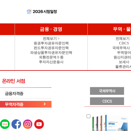
금융 · 경영
무역 · 
전체보기 >
전체보기 
증권투자권유자문인력
CDCS
펀드투자권유자문인력
국제무역사 
파생상품투자권유자문인력
무역영
외환전문역Ⅱ종
원산지관
투자자산운용사
보세사
물류관리