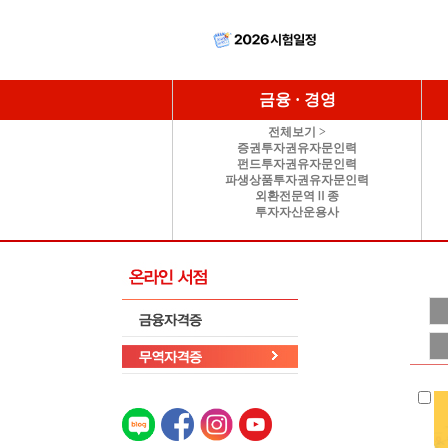
금융 · 경영
전체보기 >
증권투자권유자문인력
펀드투자권유자문인력
파생상품투자권유자문인력
외환전문역Ⅱ종
투자자산운용사