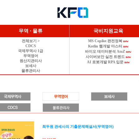
무역 · 물류
국비지원교육
전체보기 >
MS Copilot 완전정복
new
CDCS
Kotlin 웹개발 마스터
new
국제무역사 1급
바이오 데이터분석 AtoZ
new
무역영어
사이버보안 실전 트렌드
new
원산지관리사
AI 로봇개발 RPA 입문
new
보세사
물류관리사
최두원 관세사의 기출문제해설서(무역영어)