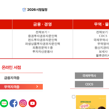
금융 · 경영
무역 · 
전체보기 >
전체보기 
증권투자권유자문인력
CDCS
펀드투자권유자문인력
국제무역사 
파생상품투자권유자문인력
무역영
외환전문역Ⅱ종
원산지관
투자자산운용사
보세사
물류관리