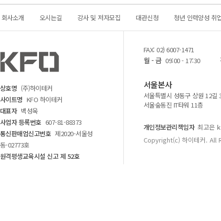
회사소개
오시는길
강사 및 저자모집
대관신청
청년 인력양성 취
FAX: 02) 6007-1471
월 - 금
09:00 - 17:30
서울본사
상호명
(주)하이테커
서울특별시 성동구 상원 12길 
사이트명
KFO 하이테커
서울숲동진 IT타워 11층
대표자
백성욱
사업자 등록번호
607-81-88373
개인정보관리책임자
최고은 kf
통신판매업신고번호
제2020-서울성
Copyright(c) 하이테커. All 
동-02773호
원격평생교육시설 신고 제 52호