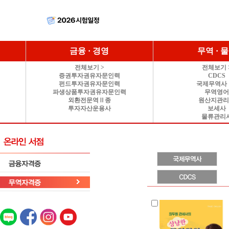
금융 · 경영
무역 · 
전체보기 >
전체보기 
증권투자권유자문인력
CDCS
펀드투자권유자문인력
국제무역사 
파생상품투자권유자문인력
무역영
외환전문역Ⅱ종
원산지관
투자자산운용사
보세사
물류관리