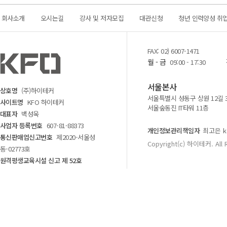
회사소개
오시는길
강사 및 저자모집
대관신청
청년 인력양성 취
FAX: 02) 6007-1471
월 - 금
09:00 - 17:30
서울본사
상호명
(주)하이테커
서울특별시 성동구 상원 12길 
사이트명
KFO 하이테커
서울숲동진 IT타워 11층
대표자
백성욱
사업자 등록번호
607-81-88373
개인정보관리책임자
최고은 kf
통신판매업신고번호
제2020-서울성
Copyright(c) 하이테커. All 
동-02773호
원격평생교육시설 신고 제 52호