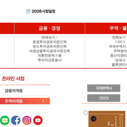
금융 · 경영
무역 · 
전체보기 >
전체보기 
증권투자권유자문인력
CDCS
펀드투자권유자문인력
국제무역사 
파생상품투자권유자문인력
무역영
외환전문역Ⅱ종
원산지관
투자자산운용사
보세사
물류관리