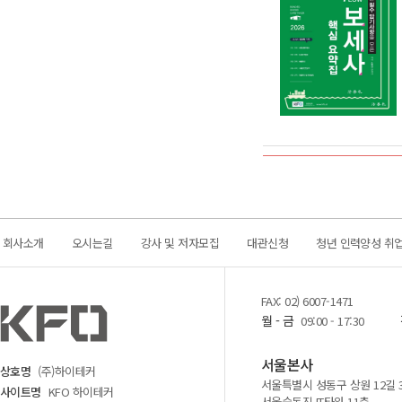
회사소개
오시는길
강사 및 저자모집
대관신청
청년 인력양성 취
FAX: 02) 6007-1471
월 - 금
09:00 - 17:30
서울본사
상호명
(주)하이테커
서울특별시 성동구 상원 12길 
사이트명
KFO 하이테커
서울숲동진 IT타워 11층