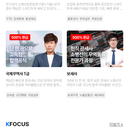
인기강사 소병선&정일영 이론+기출+요약
초압축 합격전략으로 출제 포인트만 스피드
정리 핵심만 스피드하게 배우고 500% 수
하게 배워가세요! 탄탄한 기초, 빠른 문제 적
강료 환급까지 가져가세요.
응력으로 초시생도 합격하는 비결
FTA
관세특혜
통관제도
물류관리
무역실무
학점인정
국제무역사 1급
보세사
핵심만 빠르게 짚어내는 프로 현직자 최두원
1년에 단 한 번, 합격 보장 관세사 소병선의
강사의 초압축 커리큘럼으로 한 번에 합격해
차원이 다른 3단계 합격 커리큘럼! 수년간의
보세요!
노하우가 담긴 강사 집필 교재로 보세사 필
수 개념 정리부터 시험 직전 마무리까지
관세법
UCP600
외환실무
보세구역
수출입통관
AEO제도
K
FOCUS
더보기 >