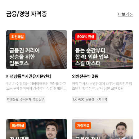
금융/경영 자격증
더보기 >
파생상품투자권유자문인력
외환전문역 2종
암기가 쉬워지는 개념이해부터 핵심을 파고
현직 관세사 소병선에게 배우는 외환전문역
드는 문제풀이까지 김정석의 직접 설계한 커
초단기 합격전략! 강사 집필 교안 0원
리큘럼에서 완벽하게 알려 드려요.
파생상품
주식투자
영업실무
UCP600
신용장
국제무역