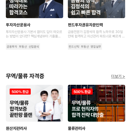
투자자산운용사
펀드투자권유자문인력
투자자산운용사 기본서 없이도 답이 떠오르
금융전문가 김정석의 합격 노하우로 30일
는 방법이 있다면? 핵심개념부터 기출풀이
만에 합격하고 자산관리 파트너로 빠르게 성
까지 초압축 강의로 완강 부담은 덜고 입문
장하세요.
자도 쉽게 시작하는 최단기 코스로 시작하세
금융투자
부동산
산업분석
펀드신탁
부동산
영업실무
요.
무역/물류 자격증
더보기 >
원산지관리사
물류관리사