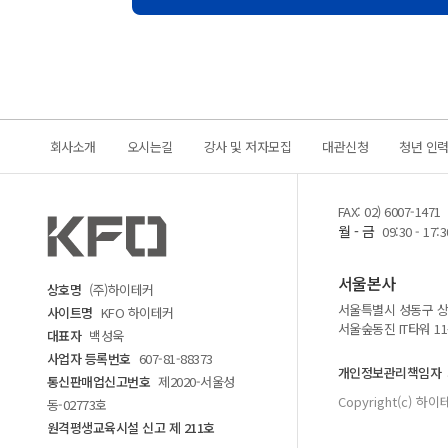
회사소개
오시는길
강사 및 저자모집
대관신청
청년 인
FAX: 02) 6007-1471
월 - 금
09:30 - 17:3
서울본사
상호명
(주)하이테커
서울특별시 성동구 상원
사이트명
KFO 하이테커
서울숲동진 IT타워 1
대표자
백성욱
사업자 등록번호
607-81-88373
개인정보관리책임자
통신판매업신고번호
제2020-서울성
Copyright(c) 하이테
동-02773호
원격평생교육시설 신고 제 211호