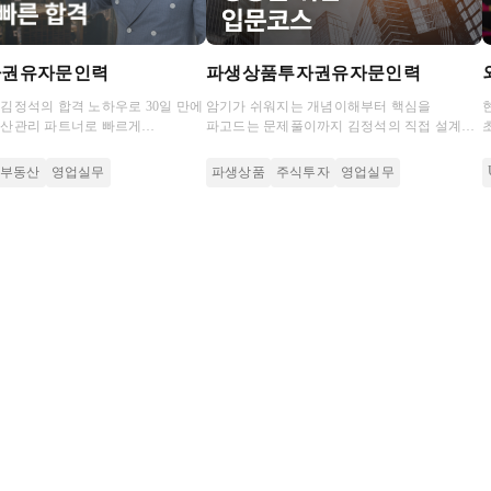
자권유자문인력
파생상품투자권유자문인력
김정석의 합격 노하우로 30일 만에
암기가 쉬워지는 개념이해부터 핵심을
자산관리 파트너로 빠르게
파고드는 문제풀이까지 김정석의 직접 설계한
.
커리큘럼에서 완벽하게 알려 드려요.
부동산
영업실무
파생상품
주식투자
영업실무