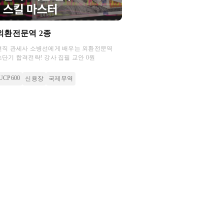
외환전문역 2종
현직 관세사 소병선에게 배우는 외환전문역
초단기 합격전략! 강사 집필 교안 0원
UCP600
신용장
국제무역