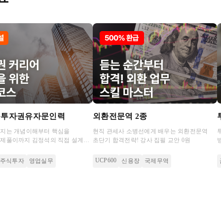
품투자권유자문인력
외환전문역 2종
워지는 개념이해부터 핵심을
현직 관세사 소병선에게 배우는 외환전문역
문제풀이까지 김정석의 직접 설계한
초단기 합격전략! 강사 집필 교안 0원
 완벽하게 알려 드려요.
UCP600
주식투자
영업실무
신용장
국제무역