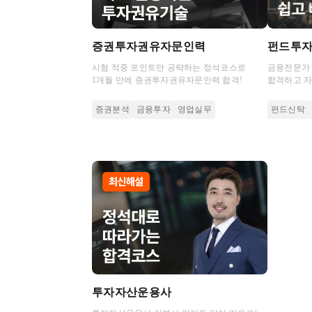
증권투자권유자문인력
펀드투
시험 적중 포인트만 공략하는 정석코스로
금융전문가 
1개월 만에 증권투자권유자문인력 합격!
합격하고 
성장하세요
증권분석
금융투자
영업실무
펀드신탁
투자자산운용사