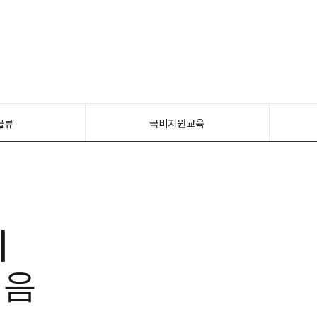
물류
국비지원교육
제
모음