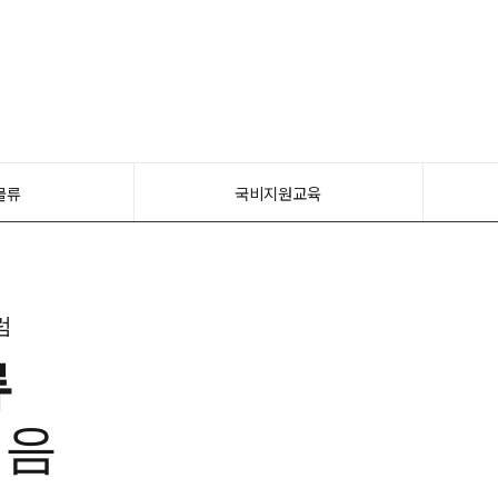
물류
국비지원교육
럼
류
모음