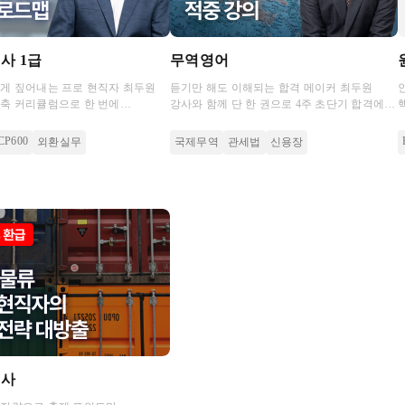
사 1급
무역영어
게 짚어내는 프로 현직자 최두원
듣기만 해도 이해되는 합격 메이커 최두원
축 커리큘럼으로 한 번에
강사와 함께 단 한 권으로 4주 초단기 합격에
요!
도전해보세요!
CP600
외환실무
국제무역
관세법
신용장
리사