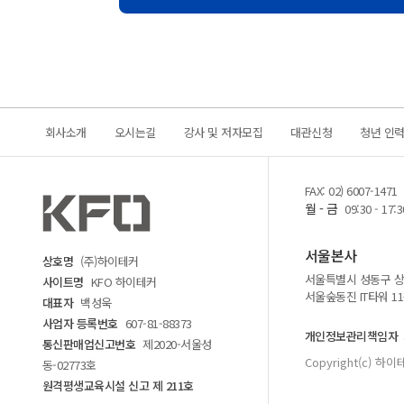
회사소개
오시는길
강사 및 저자모집
대관신청
청년 인
FAX: 02) 6007-1471
월 - 금
09:30 - 17:3
서울본사
상호명
(주)하이테커
서울특별시 성동구 상원
사이트명
KFO 하이테커
서울숲동진 IT타워 1
대표자
백성욱
사업자 등록번호
607-81-88373
개인정보관리책임자
통신판매업신고번호
제2020-서울성
Copyright(c) 하이테
동-02773호
원격평생교육시설 신고 제 211호