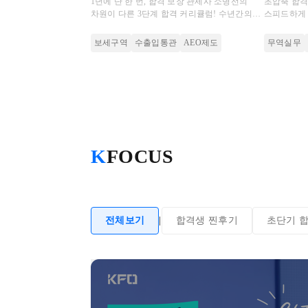
1년에 단 한 번, 합격 보장 관세사 소병선의
초압축 합
차원이 다른 3단계 합격 커리큘럼! 수년간의
스피드하게 
노하우가 담긴 강사 집필 교재로 보세사 필수
문제 적응력
개념 정리부터 시험 직전 마무리까지
보세구역
수출입통관
AEO제도
무역실무
K
FOCUS
전체보기
|
합격생 찐후기
초단기 