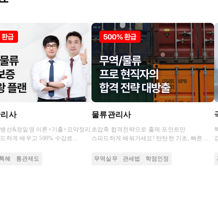
관리사
물류관리사
소병선&정일영 이론+기출+요약정리
초압축 합격전략으로 출제 포인트만
드하게 배우고 500% 수강료
스피드하게 배워가세요! 탄탄한 기초, 빠른
져가세요.
문제 적응력으로 초시생도 합격하는 비결
특혜
통관제도
무역실무
관세법
학점인정