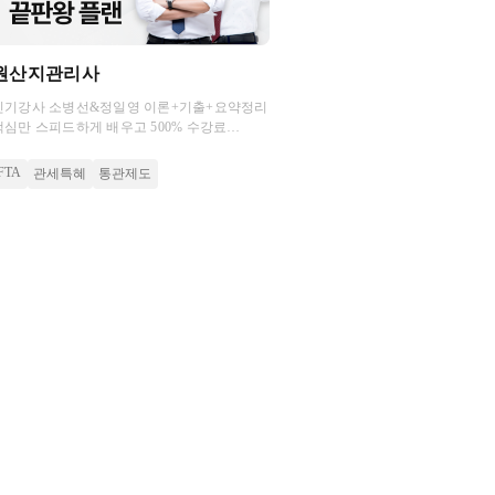
원산지관리사
인기강사 소병선&정일영 이론+기출+요약정리
핵심만 스피드하게 배우고 500% 수강료
환급까지 가져가세요.
FTA
관세특혜
통관제도