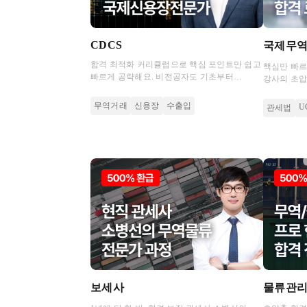
CDCS
국제무역
합격 최적화 커리큘럼으로 핵심 포인트만 쉽고
핵심만 빠르
빠르게 공략해요. 비전공자도 기초부터
강사의 초압
응용까지 믿고 따라오는 최두원의 합격 노하우
합격해보세
무역거래
신용장
수출입
U
관세법
보세사
물류관