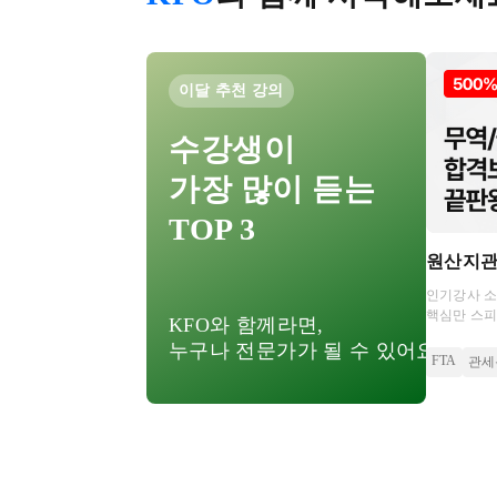
이달 추천 강의
수강생이
가장 많이 듣는
TOP 3
원산지
인기강사 
핵심만 스피
KFO와 함께라면,
환급까지 가
누구나 전문가가 될 수 있어요!
FTA
관세