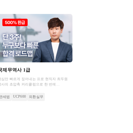
국제무역사 1급
핵심만 빠르게 짚어내는 프로 현직자 최두원
강사의 초압축 커리큘럼으로 한 번에
합격해보세요!
UCP600
관세법
외환실무