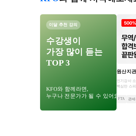
이달 추천 강의
수강생이
가장 많이 듣는
TOP 3
원산지
인기강사 
핵심만 스피
KFO와 함께라면,
환급까지 가
누구나 전문가가 될 수 있어요!
FTA
관세