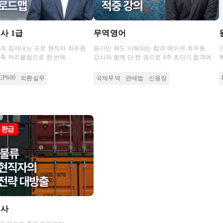
사 1급
무역영어
게 짚어내는 프로 현직자 최두원
듣기만 해도 이해되는 합격 메이커 최두원
축 커리큘럼으로 한 번에
강사와 함께 단 한 권으로 4주 초단기 합격에
요!
도전해보세요!
CP600
외환실무
국제무역
관세법
신용장
리사