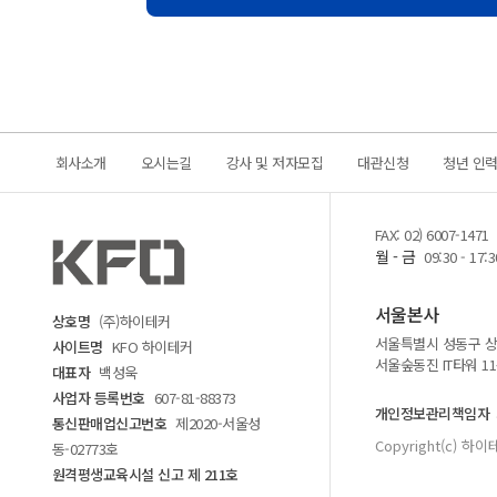
회사소개
오시는길
강사 및 저자모집
대관신청
청년 인
FAX: 02) 6007-1471
월 - 금
09:30 - 17:3
서울본사
상호명
(주)하이테커
서울특별시 성동구 상원
사이트명
KFO 하이테커
서울숲동진 IT타워 1
대표자
백성욱
사업자 등록번호
607-81-88373
개인정보관리책임자
통신판매업신고번호
제2020-서울성
Copyright(c) 하이테
동-02773호
원격평생교육시설 신고 제 211호