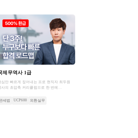
국제무역사 1급
핵심만 빠르게 짚어내는 프로 현직자 최두원
강사의 초압축 커리큘럼으로 한 번에
합격해보세요!
UCP600
관세법
외환실무