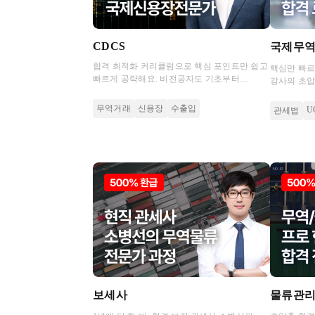
CDCS
국제무역
합격 최적화 커리큘럼으로 핵심 포인트만 쉽고
핵심만 빠르
빠르게 공략해요. 비전공자도 기초부터
강사의 초압
응용까지 믿고 따라오는 최두원의 합격 노하우
합격해보세
무역거래
신용장
수출입
U
관세법
보세사
물류관