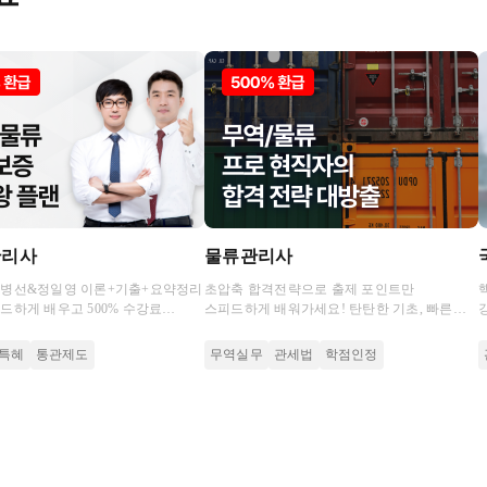
관리사
물류관리사
소병선&정일영 이론+기출+요약정리
초압축 합격전략으로 출제 포인트만
드하게 배우고 500% 수강료
스피드하게 배워가세요! 탄탄한 기초, 빠른
져가세요.
문제 적응력으로 초시생도 합격하는 비결
특혜
통관제도
무역실무
관세법
학점인정