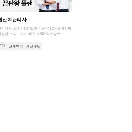
원산지관리사
인기강사 소병선&정일영 이론+기출+요약정리
핵심만 스피드하게 배우고 500% 수강료
환급까지 가져가세요.
FTA
관세특혜
통관제도