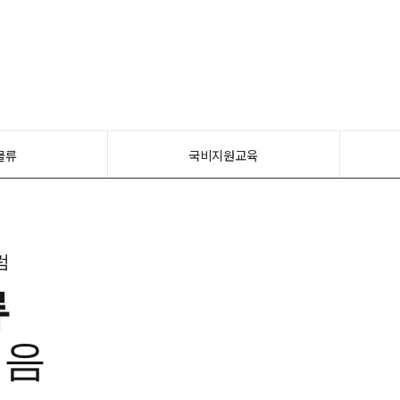
물류
국비지원교육
럼
류
모음