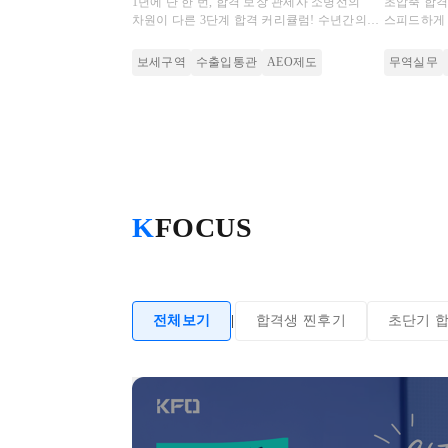
1년에 단 한 번, 합격 보장 관세사 소병선의
초압축 합
차원이 다른 3단계 합격 커리큘럼! 수년간의
스피드하게 
노하우가 담긴 강사 집필 교재로 보세사 필수
문제 적응력
개념 정리부터 시험 직전 마무리까지
보세구역
수출입통관
AEO제도
무역실무
K
FOCUS
전체보기
|
합격생 찐후기
초단기 