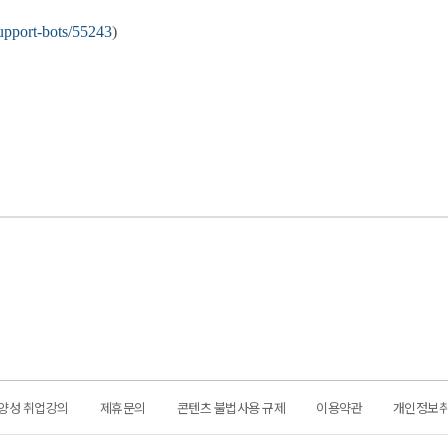
support-bots/55243
)
양성 취업강의
제휴문의
콘텐츠 불법사용 규제
이용약관
개인정보