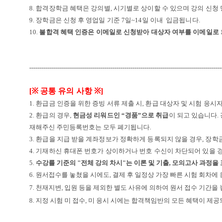
8.
합격장학금 혜택은 강의별, 시기별로 상이할 수 있으며 강의 신청 
9. 장학금은 신청 후 영업일 기준 7일~14일 이내 입금됩니다.
10.
불합격 혜택 인증은 이메일로 신청받아 대상자 여부를 이메일로 
-------------------------------------------------------------------------------------------------
[
※
공통 유의 사항
※
]
1. 환급금 인증을 위한 증빙 서류 제출 시
,
환급 대상자 및 시험 응시
2. 환급의 경우
,
현금성 리워드인
“
경품
”
으로 취급
이 되고 있습니다
.
재해주신 주민등록번호는
모두
폐기됩니다
.
3. 환급을 지급 받을 계좌정보가 정확하게 등록되지 않을 경우
,
장학
4. 기재하신 휴대폰 번호가 상이하거나
번호 수신이 차단되어 있을 
5.
수강률 기준의 "전체 강의 차시"는 이론 및 기출, 모의고사 과정을
6. 원서접수를 놓쳤을 시에도, 결제 후 일정상 가장 빠른 시험 회차에
7. 천재지변, 입원 등을 제외한 별도 사유에 의하여 원서 접수 기간을
8. 지정 시험 미 접수, 미 응시 시에는 합격책임반의 모든 혜택이 제