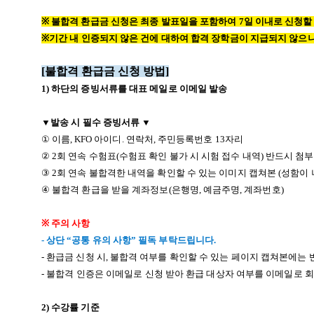
※
불합격 환급금 신청은 최종 발표일을 포함하여
7일
이내로 신청할
※
기간 내 인증되지 않은 건에 대하여 합격 장학금이 지급되지 않으니
[불합격 환급금 신청 방법
]
1)
하단의 증빙서류를 대표 메일로 이메일 발송
▼
발송 시 필수 증빙서류
▼
①
이름
, KFO
아이디
.
연락처
,
주민등록번호
13
자리
②
2
회 연속 수험표
(
수험표 확인 불가 시 시험 접수 내역
)
반드시 첨부
③
2
회 연속 불합격한 내역을 확인할 수 있는 이미지 캡쳐본
(
성함이 
④
불합격 환급을 받을 계좌정보
(
은행명
,
예금주명
,
계좌번호
)
※
주의 사항
-
상단
“
공통 유의 사항
”
필독 부탁드립니다.
-
환급금 신청 시
,
불합격 여부를 확인할 수 있는 페이지 캡쳐본에는 
- 불합격 인증은 이메일로 신청 받아 환급 대상자 여부를 이메일로 
2)
수강률 기준