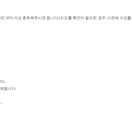
나만
50%
이상 충족해주시면 됩니다
.(
수강률 확인이 필요한 경우
,
사전에 수강률
니다
.
공제됩니다
.
---