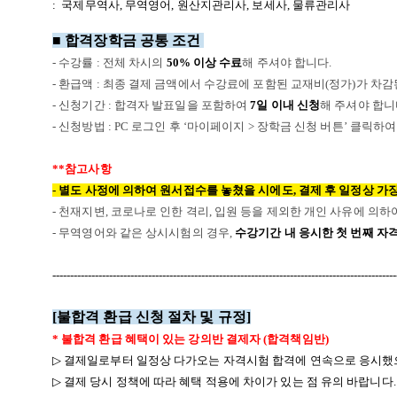
: 국제무역사, 무역영어, 원산지관리사, 보세사, 물류관리사
■ 합격장학금 공통 조건
- 수강률 : 전체 차시의
50% 이상 수료
해 주셔야 합니다.
- 환급액 : 최종 결제 금액에서 수강료에 포함된 교재비(정가)가 차감
- 신청기간 : 합격자 발표일을 포함하여
7일 이내 신청
해 주셔야 합니
- 신청방법 : PC 로그인 후 ‘마이페이지 > 장학금 신청 버튼’ 클릭
**참고사항
- 별도 사정에 의하여 원서접수를 놓쳤을 시에도, 결제 후 일정상 가
- 천재지변, 코로나로 인한 격리, 입원 등을 제외한 개인 사유에 의
- 무역영어와 같은 상시시험의 경우,
수강기간 내 응시한 첫 번째 자
-------------------------------------------------------------------------------------------------
[
불합격 환급 신청 절차 및 규정
]
*
불합격 환급 혜택이 있는 강의반 결제자
(
합격책임반
)
▷
결제일로부터 일정상 다가오는 자격시험 합격에 연속으로 응시했
▷
결제 당시 정책에 따라 혜택 적용에 차이가 있는 점 유의 바랍니다
.