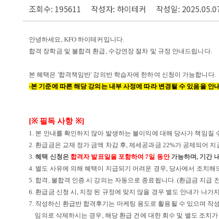
조회수: 195611
작성자: 하이테커
작성일: 2025.05.0
안녕하세요,
KFO 하이테커입니다.
합격 장학금 및 불합격 환급, 수강연장 절차 및 규정 안내드립니다.
본 혜택은 '합격책임반' 강의반 학습자에 한하여 신청이 가능합니다.
-본 기준에 따른 해당 강의는 내부 사정에 따라 변경될 수 있음을 안내
[
※
필독 사항
※
]
1. 본 안내를 확인하지 않아 발생하는 불이익에 대해 당사가 책임질 
2. 환급금은 교재 정가 금액 차감 후
,
제세공과금
22%
가 공제되어 
3.
혜택 신청은
합격자 발표일을 포함하여
7
일 동안
가능하며
,
기간 
4. 별도 사유에 의해 혜택이 지급되기 어려운 경우, 당사에서 조치해
5. 합격
,
불합격 인증 시 강의는 자동으로 종료됩니다
. (
환급금 지급 전
6. 환급금 신청 시
,
지정 된 규정에 맞지 않을 경우 별도 안내가 나가
7.
작성하신 환급반 합격후기는 마케팅 용도로 활용될 수 있으며 작
임의로 삭제하시는 경우, 해당 환급 건에 대한 회수 및 별도 조치가