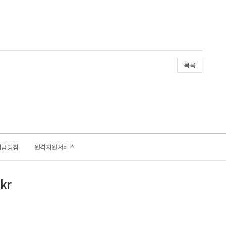
목록
취급방침
원격지원서비스
kr