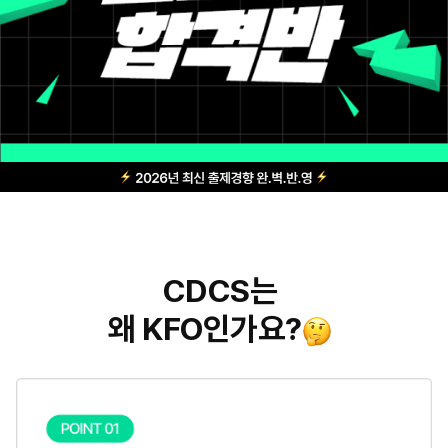
CDCS는
왜 KFO인가요?