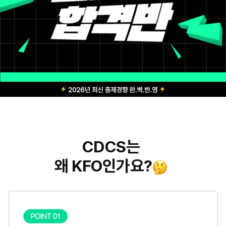
CDCS는
왜 KFO인가요?