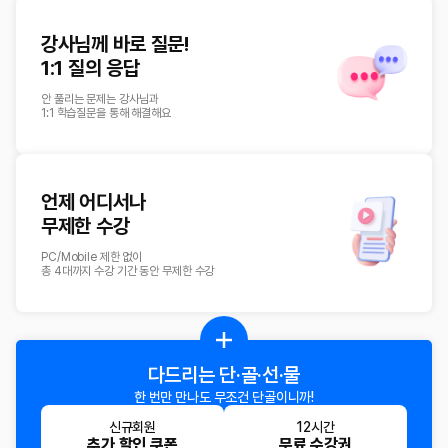
강사님께 바로 질문!
1:1 질의 응답
안 풀리는 문제는 강사님과
1:1 학습질문을 통해 해결해요
언제 어디서나
무제한 수강
PC/Mobile 제한 없이
총 4대까지 수강 기간 동안 무제한 수강
다드리는
단·골·선·물
한 번만 만나도
무조건 단골이니까!
신규회원
12시간
추가 할인 쿠폰
무료 수강권