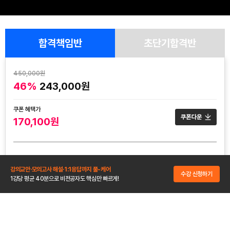
합격책임반
초단기합격반
450,000원
46%
243,000원
쿠폰 혜택가
170,100원
수강기간
강의교안·모의고사 해설·1:1응답까지 풀-케어
결제일로부터 150일
수강 신청하기
1강당 평균 40분으로 비전공자도 핵심만 빠르게!
구성
보기
개정특강 2강 + 이론 22강 + 기출문제 15강
환급
자세히 보기