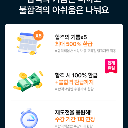
불합격의 아쉬움은 나눠요