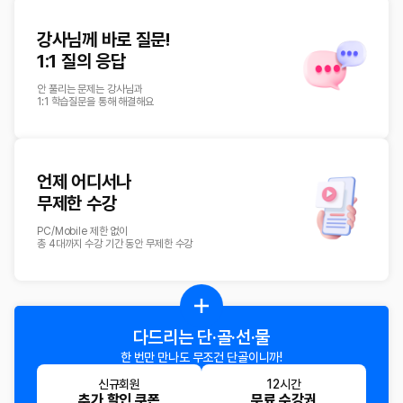
강사님께 바로 질문!
1:1 질의 응답
안 풀리는 문제는 강사님과
1:1 학습질문을 통해 해결해요
언제 어디서나
무제한 수강
PC/Mobile 제한 없이
총 4대까지 수강 기간 동안 무제한 수강
다드리는
단·골·선·물
한 번만 만나도
무조건 단골이니까!
신규회원
12시간
추가 할인 쿠폰
무료 수강권