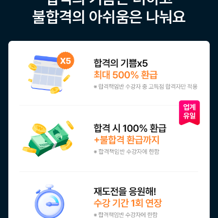
불합격의 아쉬움은 나눠요