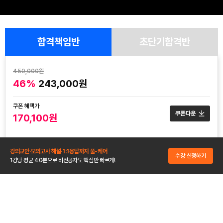
합격책임반
초단기합격반
450,000원
46%
243,000원
쿠폰 혜택가
170,100원
강의교안·모의고사 해설·1:1응답까지 풀-케어
수강기간
수강 신청하기
1강당 평균 40분으로 비전공자도 핵심만 빠르게!
결제일로부터 150일
구성
보기
개정특강 2강 + 이론 22강 + 기출문제 15강
환급
자세히 보기