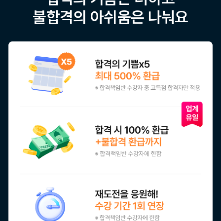
불합격의 아쉬움은 나눠요