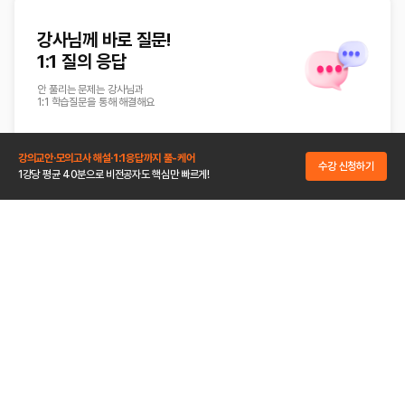
강사님께 바로 질문!
1:1 질의 응답
안 풀리는 문제는 강사님과
1:1 학습질문을 통해 해결해요
강의교안·모의고사 해설·1:1응답까지 풀-케어
수강 신청하기
1강당 평균 40분으로 비전공자도 핵심만 빠르게!
언제 어디서나
무제한 수강
PC/Mobile 제한 없이
총 4대까지 수강 기간 동안 무제한 수강
다드리는
단·골·선·물
한 번만 만나도
무조건 단골이니까!
신규회원
12시간
추가 할인 쿠폰
무료 수강권