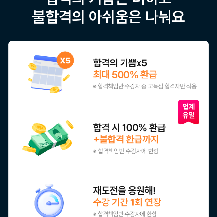
불합격의 아쉬움은 나눠요