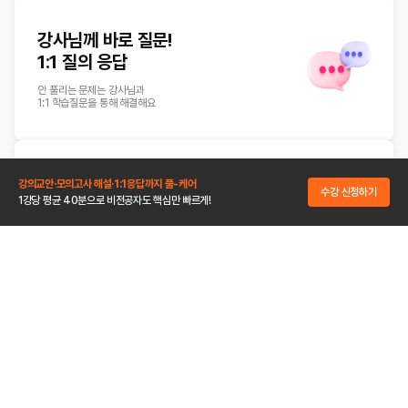
강사님께 바로 질문!
1:1 질의 응답
안 풀리는 문제는 강사님과
1:1 학습질문을 통해 해결해요
언제 어디서나
강의교안·모의고사 해설·1:1응답까지 풀-케어
수강 신청하기
1강당 평균 40분으로 비전공자도 핵심만 빠르게!
무제한 수강
PC/Mobile 제한 없이
총 4대까지 수강 기간 동안 무제한 수강
다드리는
단·골·선·물
한 번만 만나도
무조건 단골이니까!
신규회원
12시간
추가 할인 쿠폰
무료 수강권