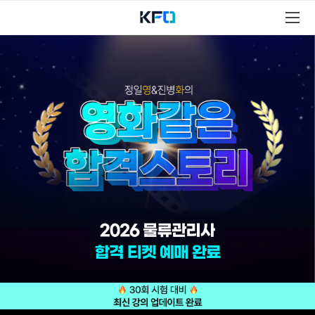
물
류
관
리
사