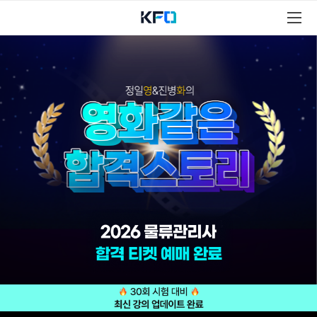
물
류
관
리
사