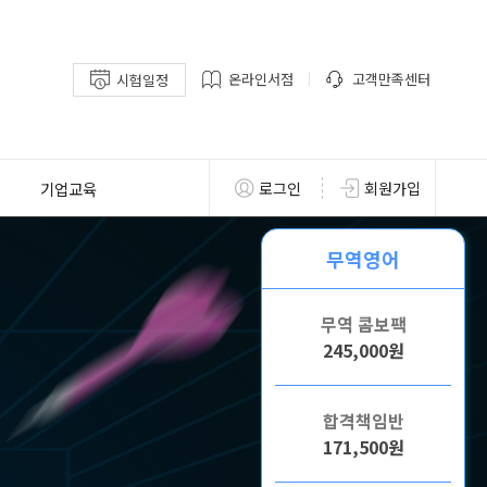
온라인서점
고객만족센터
시험일정
기업교육
로그인
회원가입
무역영어
무역 콤보팩
245,000원
합격책임반
171,500원