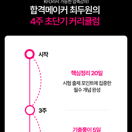
KFO라서 가능한 압축강의!
합격메이커 최두원의
4주 초단기 커리큘럼