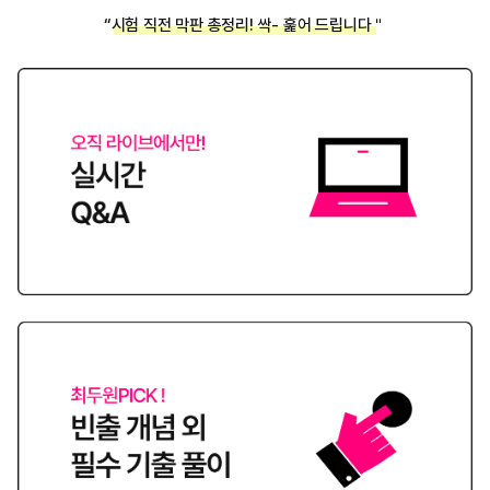
“시험 직전 막판 총정리! 싹- 훑어 드립니다＂