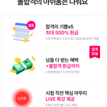
불합격의 아쉬움은 나눠요