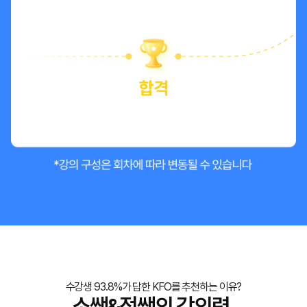
수강생 93.8%가 답한 KFO를 추천하는 이유?
소쌤&정쌤의 강의력