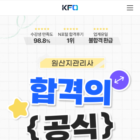
원
산
지
관
리
사