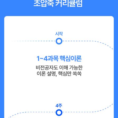
초압축 커리큘럼