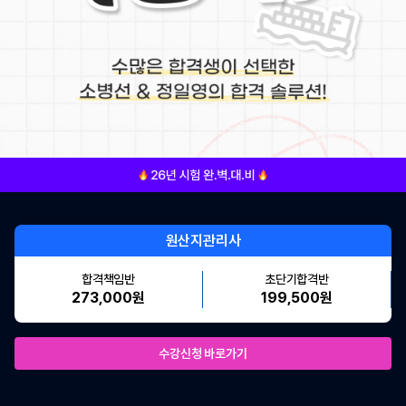
원산지관리사
합격책임반
초단기합격반
273,000원
199,500원
수강신청 바로가기