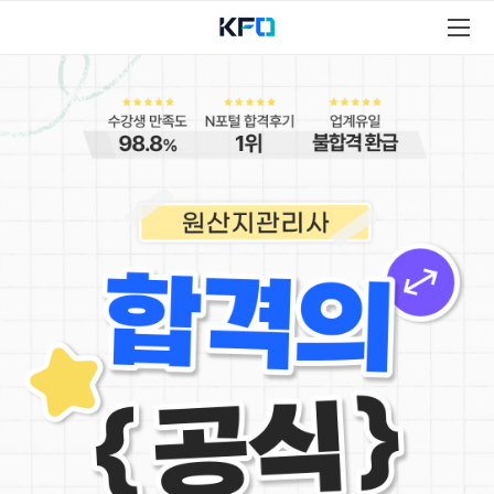
원
산
지
관
리
사