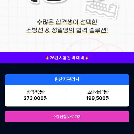
원산지관리사
합격책임반
초단기합격반
273,000원
199,500원
수강신청 바로가기