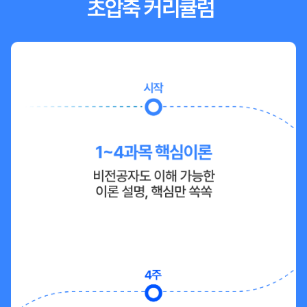
초압축 커리큘럼