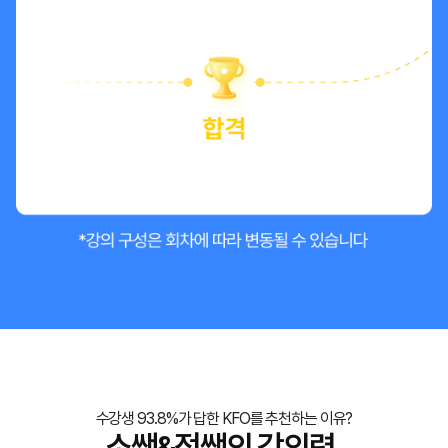
수강생 93.8%가 답한 KFO를 추천하는 이유?
소쌤&정쌤의 강의력