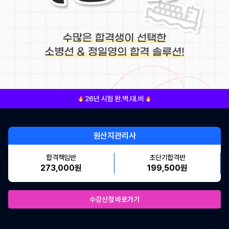
원산지관리사
합격책임반
초단기합격반
273,000원
199,500원
수강신청 바로가기