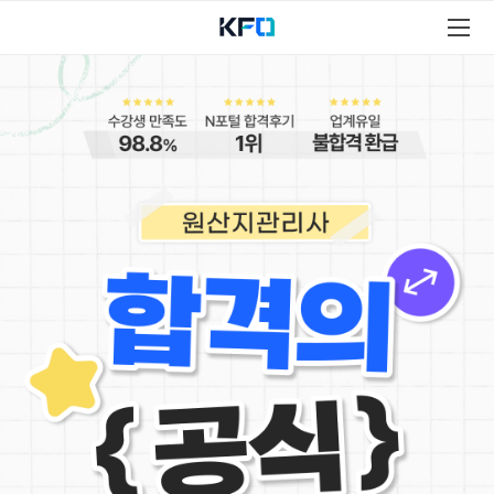
원
산
지
관
리
사