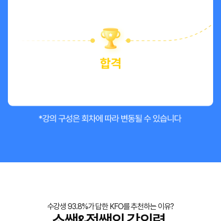
수강생 93.8%가 답한 KFO를 추천하는 이유?
소쌤&정쌤의 강의력