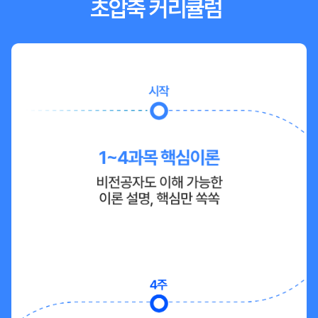
초압축 커리큘럼