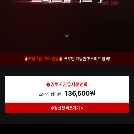
증권투자권유자문인력
136,500원
초단기 합격반
수강신청 바로가기 >