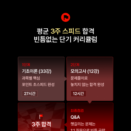
평균
3주 스피드
합격
빈틈없는 단기 커리큘럼