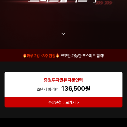
증권투자권유자문인력
136,500원
초단기 합격반
수강신청 바로가기 >