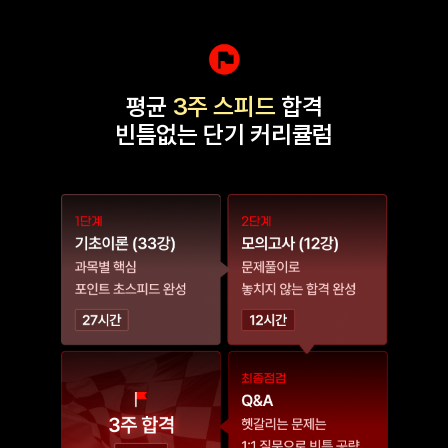
평균
3주 스피드
합격
빈틈없는 단기 커리큘럼