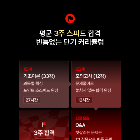
평균
3주 스피드
합격
빈틈없는 단기 커리큘럼