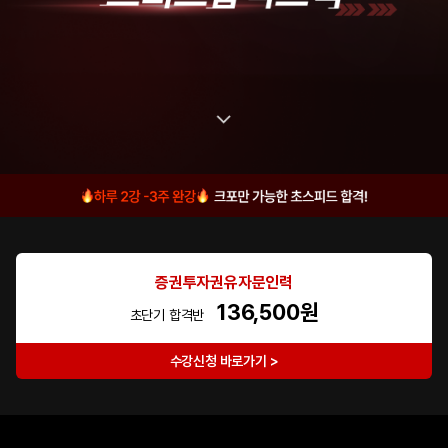
증권투자권유자문인력
136,500원
초단기 합격반
수강신청 바로가기 >