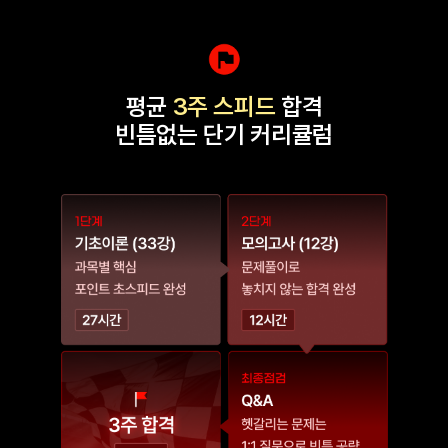
평균
3주 스피드
합격
빈틈없는 단기 커리큘럼