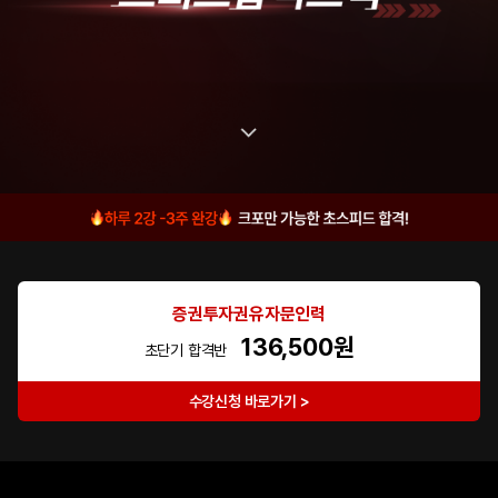
증권투자권유자문인력
136,500원
초단기 합격반
수강신청 바로가기 >