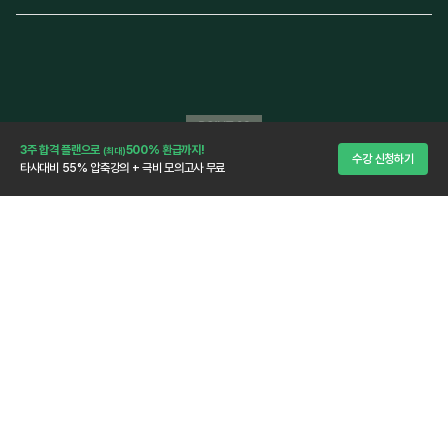
합격을 위한 마무리
3주 합격 플랜으로
500% 환급까지!
(최대)
수강 신청하기
타사대비 55% 압축강의 + 극비 모의고사 무료
극비 모의고사 3회분