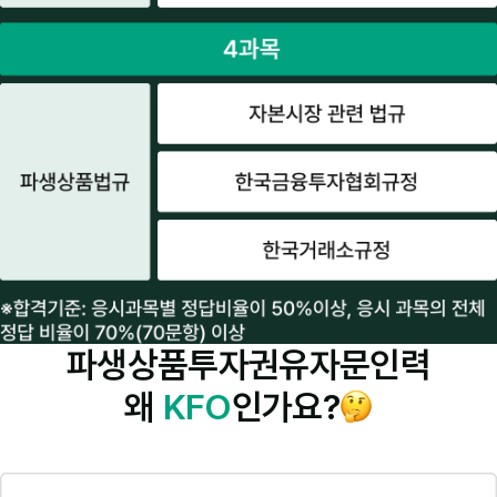
파생상품투자권유자문인력
왜
KFO
인가요?