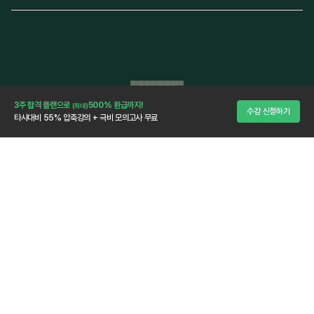
합격을 위한 마무리
3주 합격 플랜으로
500% 환급까지!
(최대)
수강 신청하기
타사대비 55% 압축강의 + 극비 모의고사 무료
극비 모의고사 3회분