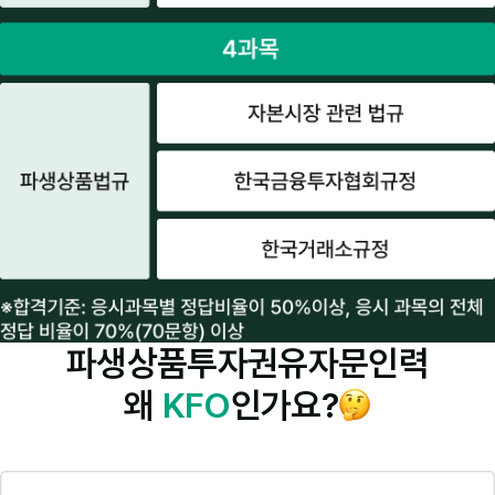
파생상품투자권유자문인력
왜
KFO
인가요?