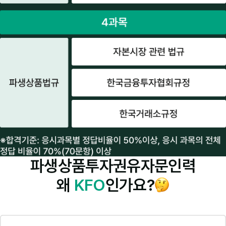
파생상품투자권유자문인력
왜
KFO
인가요?