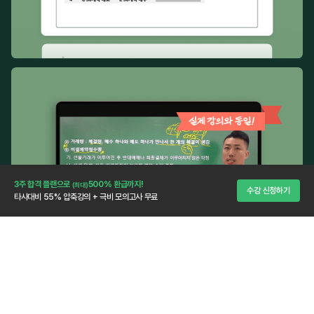
3주 합격 플랜으로
500% 환급까지!
(최대)
수강 신청하기
타사대비 55% 압축강의 + 극비 모의고사 무료