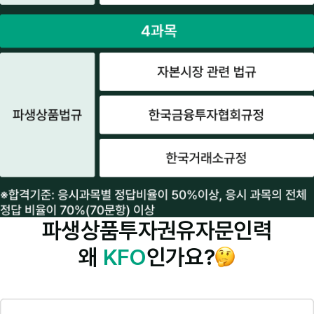
파생상품투자권유자문인력
왜
KFO
인가요?