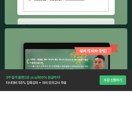
3주 합격 플랜으로
500% 환급까지!
(최대)
수강 신청하기
타사대비 55% 압축강의 + 극비 모의고사 무료