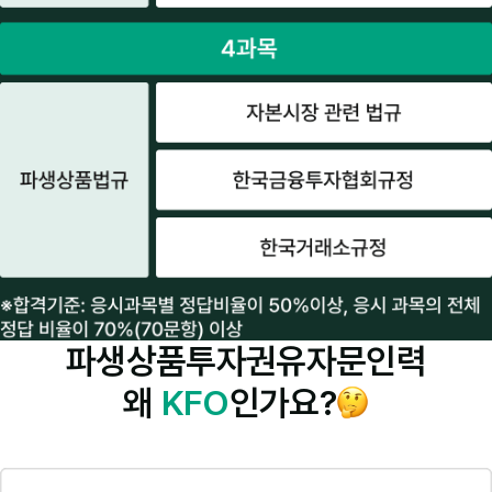
파생상품투자권유자문인력
왜
KFO
인가요?