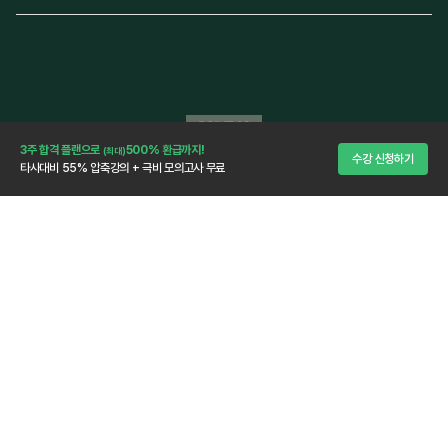
합격을 위한 마무리
3주 합격 플랜으로
500% 환급까지!
(최대)
수강 신청하기
타사대비 55% 압축강의 + 극비 모의고사 무료
극비 모의고사 3회분