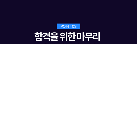
합격을 위한 마무리
극비 모의고사 3회분
지금 최저가로 수강하세요!
수강 신청하기
초압축 핵심 강의로, 하루 2시간 1달 완성