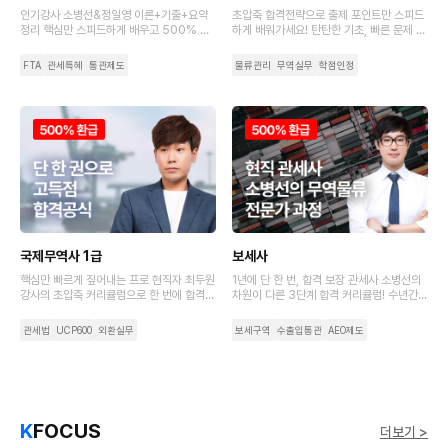
인기강사 소병선&정일영 이론+기출+요약
초압축 합격전략으로 출제 포인트만 스피드
정리 핵심만 스피드하게 배우고 500% 수
하게 배워가세요! 탄탄한 기초, 빠른 문제 적
강료 환급까지 가져가세요.
응력으로 초시생도 합격하는 비결
FTA
관세특혜
통관제도
물류관리
무역실무
학점인정
국제무역사 1급
보세사
핵심만 빠르게 짚어내는 프로 현직자 최두원
1년에 단 한 번, 합격 보장 관세사 소병선의
강사의 초압축 커리큘럼으로 한 번에 합격해
차원이 다른 3단계 합격 커리큘럼! 수년간의
보세요!
노하우가 담긴 강사 집필 교재로 보세사 필
수 개념 정리부터 시험 직전 마무리까지
관세법
UCP600
외환실무
보세구역
수출입통관
AEO제도
K
FOCUS
더보기 >