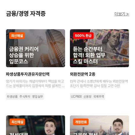
금융/경영 자격증
더보기 >
파생상품투자권유자문인력
외환전문역 2종
암기가 쉬워지는 개념이해부터 핵심을 파고
현직 관세사 소병선에게 배우는 외환전문역
드는 문제풀이까지 김정석의 직접 설계한 커
초단기 합격전략! 강사 집필 교안 0원
리큘럼에서 완벽하게 알려 드려요.
파생상품
주식투자
영업실무
UCP600
신용장
국제무역