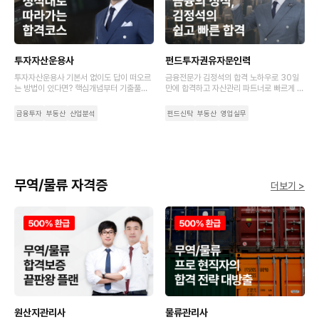
투자자산운용사
펀드투자권유자문인력
투자자산운용사 기본서 없이도 답이 떠오르
금융전문가 김정석의 합격 노하우로 30일
는 방법이 있다면? 핵심개념부터 기출풀이
만에 합격하고 자산관리 파트너로 빠르게 성
까지 초압축 강의로 완강 부담은 덜고 입문
장하세요.
자도 쉽게 시작하는 최단기 코스로 시작하세
금융투자
부동산
산업분석
펀드신탁
부동산
영업실무
요.
무역/물류 자격증
더보기 >
원산지관리사
물류관리사