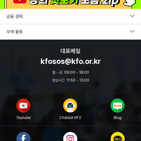
금융 경제
펀드투자권유자문인력
무역 물류
증권투자권유자문인력
CDCS
대표메일
파생상품투자권유자문인력
국제무역사1급
kfosos@kfo.or.kr
외환전문역 2종
무역영어
월 - 금
09:00 - 18:00
투자자산운용사
점심시간
11:50 - 13:00
보세사
원산지관리사
물류관리사
Youtube
Chatbot KFO
Blog